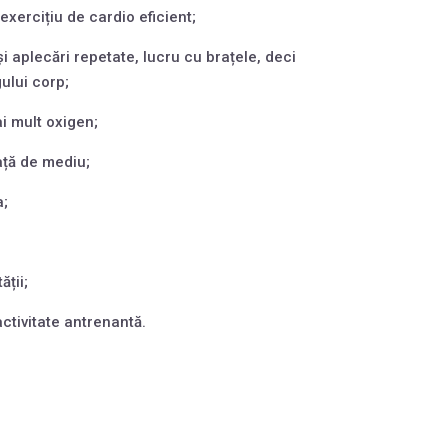
exercițiu de cardio eficient;
 aplecări repetate, lucru cu brațele, deci
ului corp;
i mult oxigen;
ață de mediu;
;
ții;
ctivitate antrenantă.