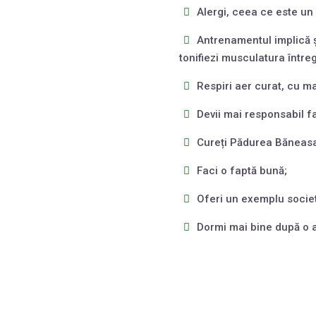
Alergi, ceea ce este un 
Antrenamentul implică și
tonifiezi musculatura întreg
Respiri aer curat, cu ma
Devii mai responsabil f
Cureți Pădurea Băneasa
Faci o faptă bună;
Oferi un exemplu societă
Dormi mai bine după o a