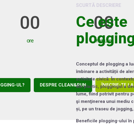
SCURTĂ DESCRIERE
00
00
Ce este
plogging
ore
minute
Conceptul de plogging a lua
îmbinare a activității de al
activitate civică. În contex
OGGING-UL?
DESPRE CLEAN&RUN
ÎNSCRIE-TE L
din plastic, ploggingul a de
lume, fiind potrivit pentru 
şi menţinerea unui mediu cu
și, pe un traseu de jogging
Beneficile plogging-ului în