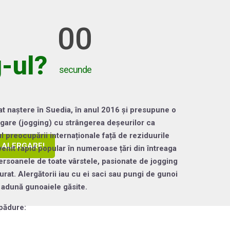
00
-ul?
secunde
t naștere în Suedia, în anul 2016 și presupune o
ergare (jogging) cu strângerea deșeurilor ca
tul preocupării internaționale față de reziduurile
A ALERGARE!
venit rapid popular în numeroase țări din întreaga
persoanele de toate vârstele, pasionate de jogging
rat. Alergătorii iau cu ei saci sau pungi de gunoi
, adună gunoaiele găsite.
 pădure: