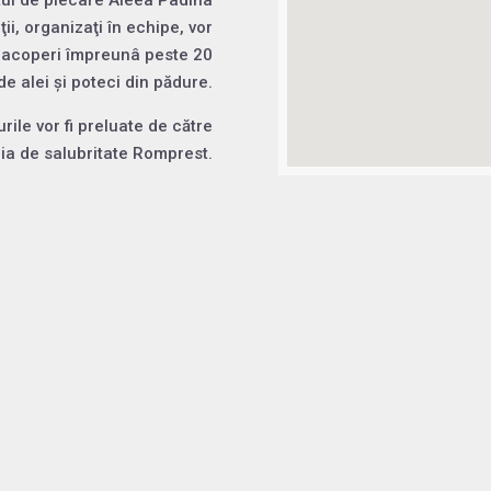
tul de plecare Aleea Padina
ii, organizaţi în echipe, vor
r acoperi împreunâ peste 20
de alei și poteci din pădure.
rile vor fi preluate de către
a de salubritate Romprest.