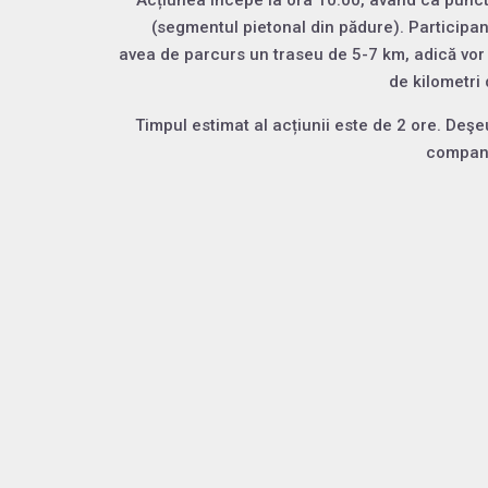
Acțiunea începe la ora 10:00, având ca punc
(segmentul pietonal din pădure). Participanţ
avea de parcurs un traseu de 5-7 km, adică vo
de kilometri 
Timpul estimat al acțiunii este de 2 ore. Deşeu
compani