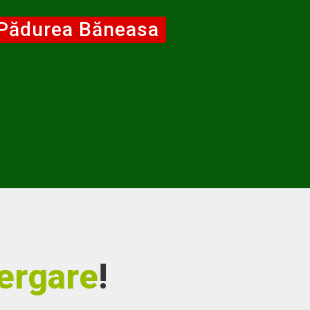
ergare
!