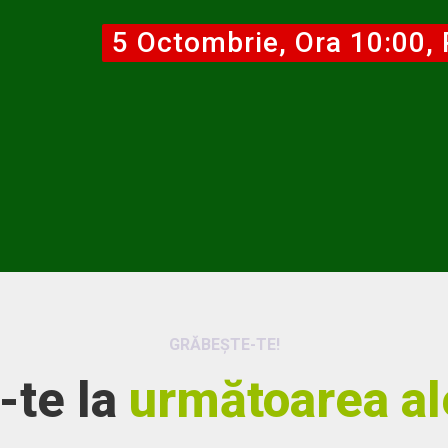
GRĂBEȘTE-TE!
-te la
următoarea al